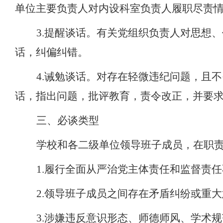
单位主要
负责人
对
内设
科室负责人
履职尽责
3.提醒谈话。
有关
党组织负责人对思想、
话，纠偏纠错。
4.诫勉谈话。
对
存在轻微违纪问题，且不
话，指出问题，批评教育，责令改正，并要
三、必谈类型
学校和各二级单位领导班子成员，在职
1
.
履行全面从严治党主体责任
和
监督责任
2
.
领导班子成员之间存在矛盾纠纷或重大
3
.
涉嫌违反意识形态、师德师风、学术规